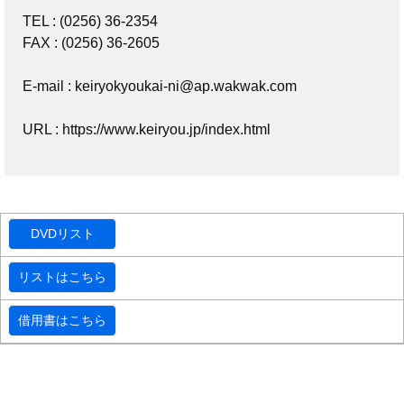
TEL : (0256) 36-2354
FAX : (0256) 36-2605
E-mail : keiryokyoukai-ni@ap.wakwak.com
URL : https://www.keiryou.jp/index.html
DVDリスト
リストはこちら
借用書はこちら